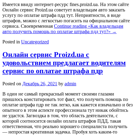
Имеется ввиду интернет-ресурс fines.proizd.ua. На этом сайте
Онлайн сервис Proizd.ua советует владельцам авто заказать
услугу по оплатае штрафа пдд тут. Неприятности, в виде
штрафов, можно с легкостью погасить на официальном сайте
сервиса. Своевременная
Continue reading
«Как владельцам
авто получить помощь по оплатае штрафа пдд тут?»
→
Posted in
Uncategorized
Онлайн сервис Proizd.ua с
удовольствием предлагает водителям
сервис по оплатае штрафа пдр
Posted on
Декабрь 26, 2021
by
admin
В один не самый прекрасный момент своими глазами
пришлось констатировать тот факт, что получить помощь по
оплатае штрафа пдр не так легко, как кажется изначально и без
опытного в этом аспекте профессионала тут никак обойтись
не удастся. Загвоздка в том, что область деятельности, с
которой соотносится онлайн оплата штрафов ПДД, такая
ответственная, что реально хорошего специалиста получить
— непростая креативная задачка. Пробуя хоть каким-то