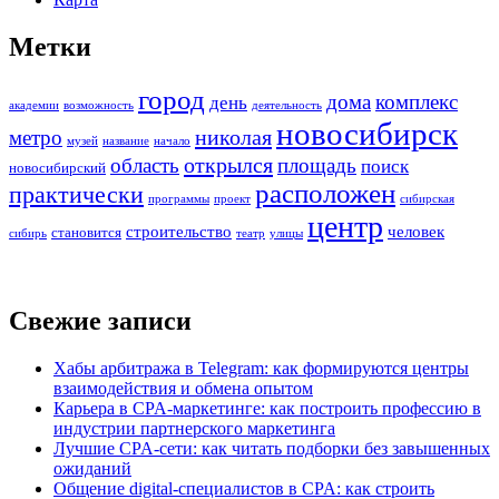
Метки
город
дома
комплекс
день
академии
возможность
деятельность
новосибирск
николая
метро
музей
название
начало
открылся
область
площадь
поиск
новосибирский
расположен
практически
программы
проект
сибирская
центр
строительство
человек
становится
сибирь
театр
улицы
Свежие записи
Хабы арбитража в Telegram: как формируются центры
взаимодействия и обмена опытом
Карьера в CPA-маркетинге: как построить профессию в
индустрии партнерского маркетинга
Лучшие CPA-сети: как читать подборки без завышенных
ожиданий
Общение digital-специалистов в CPA: как строить