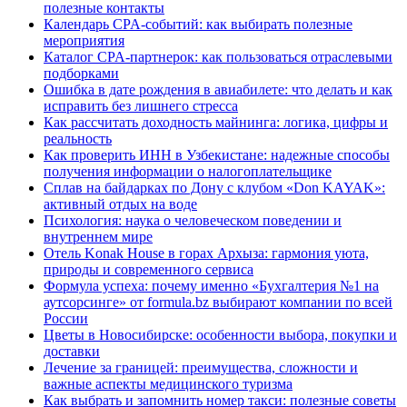
полезные контакты
Календарь CPA-событий: как выбирать полезные
мероприятия
Каталог CPA-партнерок: как пользоваться отраслевыми
подборками
Ошибка в дате рождения в авиабилете: что делать и как
исправить без лишнего стресса
Как рассчитать доходность майнинга: логика, цифры и
реальность
Как проверить ИНН в Узбекистане: надежные способы
получения информации о налогоплательщике
Сплав на байдарках по Дону с клубом «Don KAYAK»:
активный отдых на воде
Психология: наука о человеческом поведении и
внутреннем мире
Отель Konak House в горах Архыза: гармония уюта,
природы и современного сервиса
Формула успеха: почему именно «Бухгалтерия №1 на
аутсорсинге» от formula.bz выбирают компании по всей
России
Цветы в Новосибирске: особенности выбора, покупки и
доставки
Лечение за границей: преимущества, сложности и
важные аспекты медицинского туризма
Как выбрать и запомнить номер такси: полезные советы