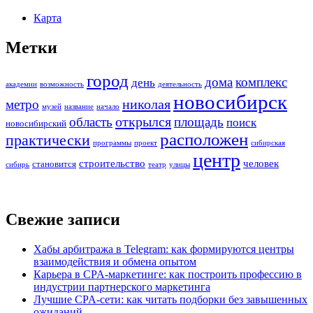
Карта
Метки
город
дома
комплекс
день
академии
возможность
деятельность
новосибирск
николая
метро
музей
название
начало
открылся
область
площадь
поиск
новосибирский
расположен
практически
программы
проект
сибирская
центр
строительство
человек
становится
сибирь
театр
улицы
Свежие записи
Хабы арбитража в Telegram: как формируются центры
взаимодействия и обмена опытом
Карьера в CPA-маркетинге: как построить профессию в
индустрии партнерского маркетинга
Лучшие CPA-сети: как читать подборки без завышенных
ожиданий