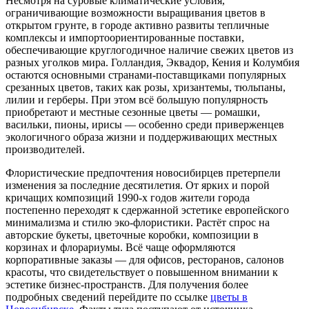
Несмотря на суровые климатические условия,
ограничивающие возможности выращивания цветов в
открытом грунте, в городе активно развиты тепличные
комплексы и импортоориентированные поставки,
обеспечивающие круглогодичное наличие свежих цветов из
разных уголков мира. Голландия, Эквадор, Кения и Колумбия
остаются основными странами-поставщиками популярных
срезанных цветов, таких как розы, хризантемы, тюльпаны,
лилии и герберы. При этом всё большую популярность
приобретают и местные сезонные цветы — ромашки,
васильки, пионы, ирисы — особенно среди приверженцев
экологичного образа жизни и поддерживающих местных
производителей.
Флористические предпочтения новосибирцев претерпели
изменения за последние десятилетия. От ярких и порой
кричащих композиций 1990-х годов жители города
постепенно переходят к сдержанной эстетике европейского
минимализма и стилю эко-флористики. Растёт спрос на
авторские букеты, цветочные коробки, композиции в
корзинах и флорариумы. Всё чаще оформляются
корпоративные заказы — для офисов, ресторанов, салонов
красоты, что свидетельствует о повышенном внимании к
эстетике бизнес-пространств. Для получения более
подробных сведений перейдите по ссылке
цветы в