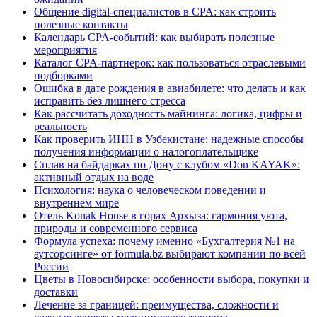
Общение digital-специалистов в CPA: как строить
полезные контакты
Календарь CPA-событий: как выбирать полезные
мероприятия
Каталог CPA-партнерок: как пользоваться отраслевыми
подборками
Ошибка в дате рождения в авиабилете: что делать и как
исправить без лишнего стресса
Как рассчитать доходность майнинга: логика, цифры и
реальность
Как проверить ИНН в Узбекистане: надежные способы
получения информации о налогоплательщике
Сплав на байдарках по Дону с клубом «Don KAYAK»:
активный отдых на воде
Психология: наука о человеческом поведении и
внутреннем мире
Отель Konak House в горах Архыза: гармония уюта,
природы и современного сервиса
Формула успеха: почему именно «Бухгалтерия №1 на
аутсорсинге» от formula.bz выбирают компании по всей
России
Цветы в Новосибирске: особенности выбора, покупки и
доставки
Лечение за границей: преимущества, сложности и