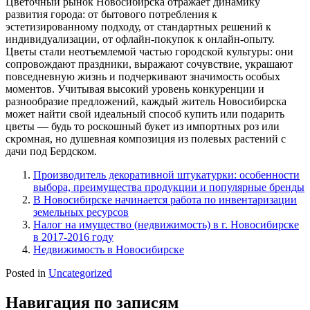
Цветочный рынок Новосибирска отражает динамику
развития города: от бытового потребления к
эстетизированному подходу, от стандартных решений к
индивидуализации, от офлайн-покупок к онлайн-опыту.
Цветы стали неотъемлемой частью городской культуры: они
сопровождают праздники, выражают сочувствие, украшают
повседневную жизнь и подчеркивают значимость особых
моментов. Учитывая высокий уровень конкуренции и
разнообразие предложений, каждый житель Новосибирска
может найти свой идеальный способ купить или подарить
цветы — будь то роскошный букет из импортных роз или
скромная, но душевная композиция из полевых растений с
дачи под Бердском.
Производитель декоративной штукатурки: особенности
выбора, преимущества продукции и популярные бренды
В Новосибирске начинается работа по инвентаризации
земельных ресурсов
Налог на имущество (недвижимость) в г. Новосибирске
в 2017-2016 году
Недвижимость в Новосибирске
Posted in
Uncategorized
Навигация по записям