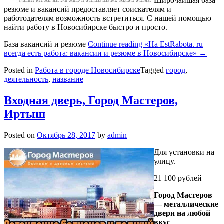
Широчайшая база
резюме и вакансий предоставляет соискателям и
работодателям возможность встретиться. C нашей помощью
найти работу в Новосибирске быстро и просто.
База вакансий и резюме
Continue reading
«На EstRabota. ru
всегда есть работа: вакансии и резюме в Новосибирске»
→
Posted in
Работа в городе Новосибирске
Tagged
город
,
деятельность
,
название
Входная дверь, Город Мастеров,
Иртыш
Posted on
Октябрь 28, 2017
by
admin
Для установки на
улицу.
21 100 рублей
Город Мастеров
— металлические
двери на любой
вкус