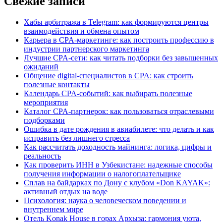
Свежие записи
Хабы арбитража в Telegram: как формируются центры
взаимодействия и обмена опытом
Карьера в CPA-маркетинге: как построить профессию в
индустрии партнерского маркетинга
Лучшие CPA-сети: как читать подборки без завышенных
ожиданий
Общение digital-специалистов в CPA: как строить
полезные контакты
Календарь CPA-событий: как выбирать полезные
мероприятия
Каталог CPA-партнерок: как пользоваться отраслевыми
подборками
Ошибка в дате рождения в авиабилете: что делать и как
исправить без лишнего стресса
Как рассчитать доходность майнинга: логика, цифры и
реальность
Как проверить ИНН в Узбекистане: надежные способы
получения информации о налогоплательщике
Сплав на байдарках по Дону с клубом «Don KAYAK»:
активный отдых на воде
Психология: наука о человеческом поведении и
внутреннем мире
Отель Konak House в горах Архыза: гармония уюта,