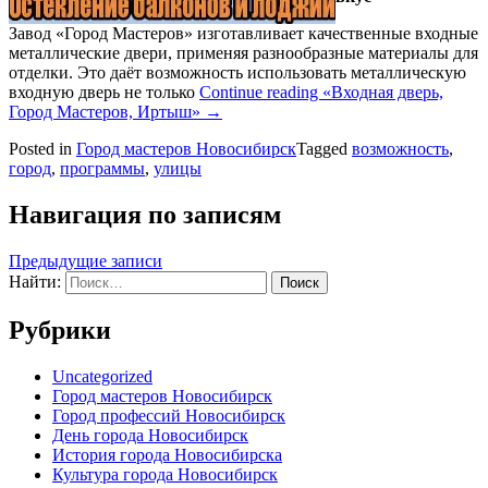
Завод «Город Мастеров» изготавливает качественные входные
металлические двери, применяя разнообразные материалы для
отделки. Это даёт возможность использовать металлическую
входную дверь не только
Continue reading
«Входная дверь,
Город Мастеров, Иртыш»
→
Posted in
Город мастеров Новосибирск
Tagged
возможность
,
город
,
программы
,
улицы
Навигация по записям
Предыдущие записи
Найти:
Рубрики
Uncategorized
Город мастеров Новосибирск
Город профессий Новосибирск
День города Новосибирск
История города Новосибирска
Культура города Новосибирск