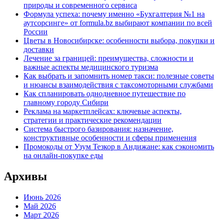
природы и современного сервиса
Формула успеха: почему именно «Бухгалтерия №1 на
аутсорсинге» от formula.bz выбирают компании по всей
России
Цветы в Новосибирске: особенности выбора, покупки и
доставки
Лечение за границей: преимущества, сложности и
важные аспекты медицинского туризма
Как выбрать и запомнить номер такси: полезные советы
и нюансы взаимодействия с таксомоторными службами
Как спланировать однодневное путешествие по
главному городу Сибири
Реклама на маркетплейсах: ключевые аспекты,
стратегии и практические рекомендации
Система быстрого базирования: назначение,
конструктивные особенности и сферы применения
Промокоды от Узум Тезкор в Андижане: как сэкономить
на онлайн-покупке еды
Архивы
Июнь 2026
Май 2026
Март 2026