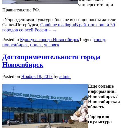
университета при
Правительстве РФ.
«Учреждениями культуры больше всего довольны жители
Санкт-Петербурга,
Continue reading
«В рейтинг вошли 39
городов со всей России»
→
Posted in
Культура города Новосибирск
Tagged
город
,
новосибирск
,
поиск
,
человек
Достопримечательности города
Новосибирск
Posted on
Ноябрь 18, 2017
by
admin
Еще больше
информации:
Новосибирск /
Новосибирская
область
Городская
скульптура