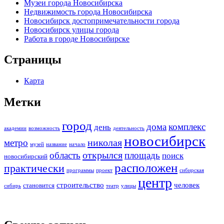
Музеи города Новосибирска
Недвижимость города Новосибирска
Новосибирск достопримечательности города
Новосибирск улицы города
Работа в городе Новосибирске
Страницы
Карта
Метки
город
дома
комплекс
день
академии
возможность
деятельность
новосибирск
николая
метро
музей
название
начало
открылся
область
площадь
поиск
новосибирский
расположен
практически
программы
проект
сибирская
центр
строительство
человек
становится
сибирь
театр
улицы