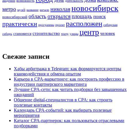
день
академии
возможность
деятельность
новосибирск
николая
метро
музей
название
начало
открылся
область
площадь
поиск
новосибирский
расположен
практически
программы
проект
сибирская
центр
строительство
человек
становится
сибирь
театр
улицы
Свежие записи
Хабы арбитража в Telegram: как формируются центры
взаимодействия и обмена опытом
Карьера в CPA-маркетинге: как построить профессию в
индустрии партнерского маркетинга
Лучшие CPA-сети: как читать подборки без завышенных
ожиданий
Общение digital-специалистов в CPA: как строить
полезные контакты
Календарь CPA-событий: как выбирать полезные
мероприятия
Каталог CPA-партнерок: как пользоваться отраслевыми
подборками