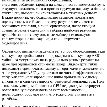
вычислительную мощность оборудования,
энергопотребление, тарифы на электричество, комиссию пула,
текущую сложность сети и прогнозируемую награду за блок, а
также цену выбранной криптовалюты в фиатных деньгах.
Важно помнить, что большинство сервисов показывают
оценку «здесь и сейчас», поэтому результат не является
обещанием прибыли, а лишь ориентиром, позволяющим
сравнить разные сценарии и выбрать наиболее разумный
путь. Именно поэтому опытные майнеры используют
калькуляторы не как гадание, а как инструмент
моделирования.
Отдельного внимания заслуживает вопрос оборудования, ведь
калькулятор прибыльности видеокарты и калькулятор ASIC-
майнинга могут показывать радикально разные результаты
даже при одинаковой стоимости входа. Видеокарты гибче,
позволяют переключаться между алгоритмами и монетами, но
чаще уступают ASIC-устройствам по чистой эффективности,
тогда как специализированные чипы привязаны к одному
алгоритму и сильнее зависят от рыночной конъюнктуры. При
этом калькулятор майнинга на GPU нередко демонстрирует
более плавную окупаемость за счёт возможности
перепродажи оборудования, что тоже стоит учитывать в
расчётах.
Не менее важен и фактор времени, поскольку окупаемость