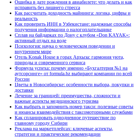
Ошибка в дате рождения в авиабилете: что делать и как
исправить без лишнего стресса
Как рассчитать доходность майнинга: логика, цифры и
реальность
Как проверить ИНН в Узбекистане: надежные способы
получения информации о налогоплательщике
Сплав на байдарках по Дону с клубом «Don KAYAK»:
активный отдых на воде
Психология: наука о человеческом поведении и
внутреннем мире
Отель Konak House в горах Архыза: гармония уюта,
природы и современного сервиса
Формула успеха: почему именно «Бухгалтерия №1 на
аутсорсинге» от formula.bz выбирают компании по всей
России
Цветы в Новосибирске: особенности выбора, покупки и
доставки
Лечение за границей: преимущества, сложности и
важные аспекты медицинского туризма
Как выбрать и запомнить номер такси: полезные советы
и нюансы взаимодействия с таксомоторными службами
Как спланировать однодневное путешествие по
главному городу Сибири
Реклама на маркетплейсах: ключевые аспекты,
стратегии и практические рекомендации