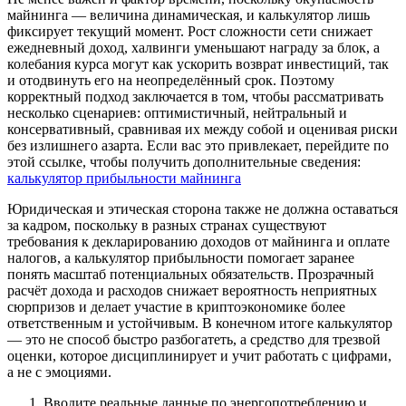
майнинга — величина динамическая, и калькулятор лишь
фиксирует текущий момент. Рост сложности сети снижает
ежедневный доход, халвинги уменьшают награду за блок, а
колебания курса могут как ускорить возврат инвестиций, так
и отодвинуть его на неопределённый срок. Поэтому
корректный подход заключается в том, чтобы рассматривать
несколько сценариев: оптимистичный, нейтральный и
консервативный, сравнивая их между собой и оценивая риски
без излишнего азарта. Если вас это привлекает, перейдите по
этой ссылке, чтобы получить дополнительные сведения:
калькулятор прибыльности майнинга
Юридическая и этическая сторона также не должна оставаться
за кадром, поскольку в разных странах существуют
требования к декларированию доходов от майнинга и оплате
налогов, а калькулятор прибыльности помогает заранее
понять масштаб потенциальных обязательств. Прозрачный
расчёт дохода и расходов снижает вероятность неприятных
сюрпризов и делает участие в криптоэкономике более
ответственным и устойчивым. В конечном итоге калькулятор
— это не способ быстро разбогатеть, а средство для трезвой
оценки, которое дисциплинирует и учит работать с цифрами,
а не с эмоциями.
Вводите реальные данные по энергопотреблению и