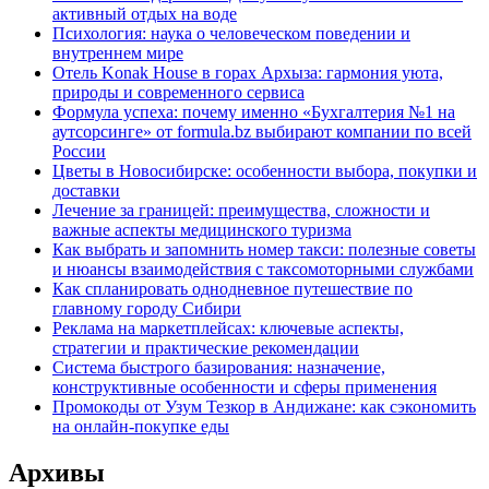
активный отдых на воде
Психология: наука о человеческом поведении и
внутреннем мире
Отель Konak House в горах Архыза: гармония уюта,
природы и современного сервиса
Формула успеха: почему именно «Бухгалтерия №1 на
аутсорсинге» от formula.bz выбирают компании по всей
России
Цветы в Новосибирске: особенности выбора, покупки и
доставки
Лечение за границей: преимущества, сложности и
важные аспекты медицинского туризма
Как выбрать и запомнить номер такси: полезные советы
и нюансы взаимодействия с таксомоторными службами
Как спланировать однодневное путешествие по
главному городу Сибири
Реклама на маркетплейсах: ключевые аспекты,
стратегии и практические рекомендации
Система быстрого базирования: назначение,
конструктивные особенности и сферы применения
Промокоды от Узум Тезкор в Андижане: как сэкономить
на онлайн-покупке еды
Архивы