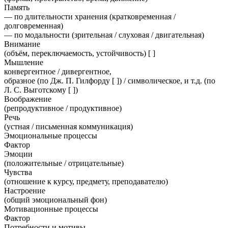
Память
— по длительности хранения (кратковременная /
долговременная)
— по модальности (зрительная / слуховая / двигательная)
Внимание
(объём, переключаемость, устойчивость) [ ]
Мышление
конвергентное / дивергентное,
образное (по Дж. П. Гилфорду [ ]) / символическое, и т.д. (по
Л. С. Выготскому [ ])
Воображение
(репродуктивное / продуктивное)
Речь
(устная / письменная коммуникация)
Эмоциональные процессы
Фактор
Эмоции
(положительные / отрицательные)
Чувства
(отношение к курсу, предмету, преподавателю)
Настроение
(общий эмоциональный фон)
Мотивационные процессы
Фактор
Потребности и мотивы