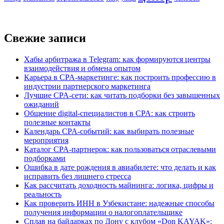
Свежие записи
Хабы арбитража в Telegram: как формируются центры
взаимодействия и обмена опытом
Карьера в CPA-маркетинге: как построить профессию в
индустрии партнерского маркетинга
Лучшие CPA-сети: как читать подборки без завышенных
ожиданий
Общение digital-специалистов в CPA: как строить
полезные контакты
Календарь CPA-событий: как выбирать полезные
мероприятия
Каталог CPA-партнерок: как пользоваться отраслевыми
подборками
Ошибка в дате рождения в авиабилете: что делать и как
исправить без лишнего стресса
Как рассчитать доходность майнинга: логика, цифры и
реальность
Как проверить ИНН в Узбекистане: надежные способы
получения информации о налогоплательщике
Сплав на байдарках по Дону с клубом «Don KAYAK»: