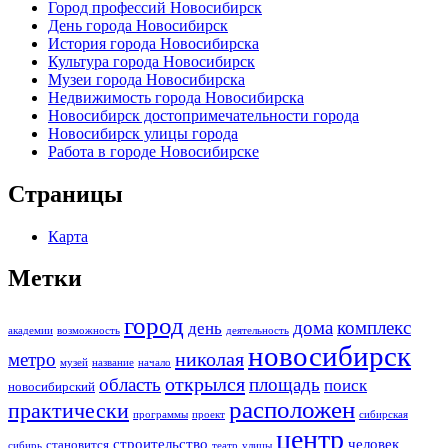
Город профессий Новосибирск
День города Новосибирск
История города Новосибирска
Культура города Новосибирск
Музеи города Новосибирска
Недвижимость города Новосибирска
Новосибирск достопримечательности города
Новосибирск улицы города
Работа в городе Новосибирске
Страницы
Карта
Метки
город
дома
комплекс
день
академии
возможность
деятельность
новосибирск
николая
метро
музей
название
начало
открылся
область
площадь
поиск
новосибирский
расположен
практически
программы
проект
сибирская
центр
строительство
человек
становится
сибирь
театр
улицы