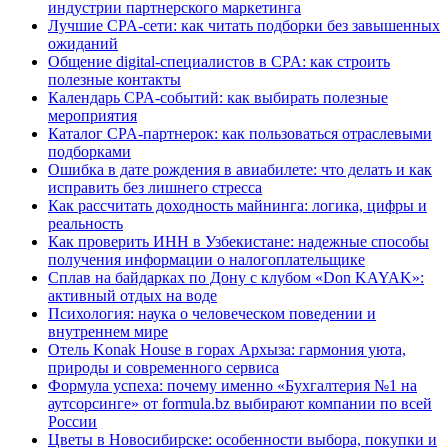
индустрии партнерского маркетинга
Лучшие CPA-сети: как читать подборки без завышенных
ожиданий
Общение digital-специалистов в CPA: как строить
полезные контакты
Календарь CPA-событий: как выбирать полезные
мероприятия
Каталог CPA-партнерок: как пользоваться отраслевыми
подборками
Ошибка в дате рождения в авиабилете: что делать и как
исправить без лишнего стресса
Как рассчитать доходность майнинга: логика, цифры и
реальность
Как проверить ИНН в Узбекистане: надежные способы
получения информации о налогоплательщике
Сплав на байдарках по Дону с клубом «Don KAYAK»:
активный отдых на воде
Психология: наука о человеческом поведении и
внутреннем мире
Отель Konak House в горах Архыза: гармония уюта,
природы и современного сервиса
Формула успеха: почему именно «Бухгалтерия №1 на
аутсорсинге» от formula.bz выбирают компании по всей
России
Цветы в Новосибирске: особенности выбора, покупки и