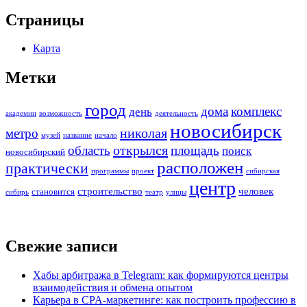
Страницы
Карта
Метки
город
дома
комплекс
день
академии
возможность
деятельность
новосибирск
николая
метро
музей
название
начало
открылся
область
площадь
поиск
новосибирский
расположен
практически
программы
проект
сибирская
центр
строительство
человек
становится
сибирь
театр
улицы
Свежие записи
Хабы арбитража в Telegram: как формируются центры
взаимодействия и обмена опытом
Карьера в CPA-маркетинге: как построить профессию в