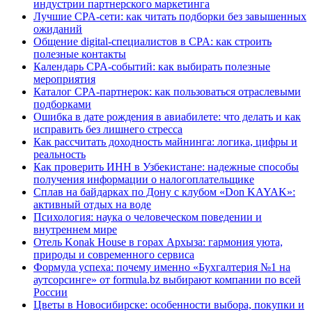
индустрии партнерского маркетинга
Лучшие CPA-сети: как читать подборки без завышенных
ожиданий
Общение digital-специалистов в CPA: как строить
полезные контакты
Календарь CPA-событий: как выбирать полезные
мероприятия
Каталог CPA-партнерок: как пользоваться отраслевыми
подборками
Ошибка в дате рождения в авиабилете: что делать и как
исправить без лишнего стресса
Как рассчитать доходность майнинга: логика, цифры и
реальность
Как проверить ИНН в Узбекистане: надежные способы
получения информации о налогоплательщике
Сплав на байдарках по Дону с клубом «Don KAYAK»:
активный отдых на воде
Психология: наука о человеческом поведении и
внутреннем мире
Отель Konak House в горах Архыза: гармония уюта,
природы и современного сервиса
Формула успеха: почему именно «Бухгалтерия №1 на
аутсорсинге» от formula.bz выбирают компании по всей
России
Цветы в Новосибирске: особенности выбора, покупки и