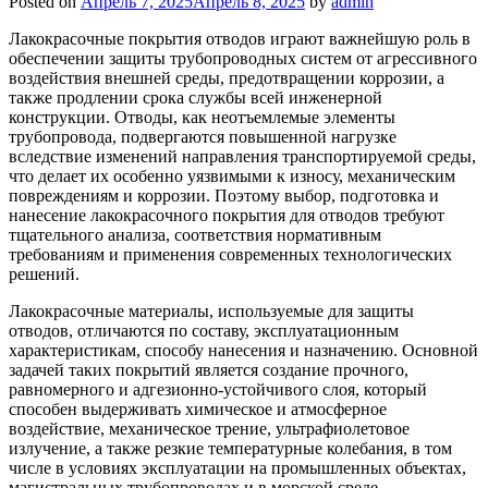
Posted on
Апрель 7, 2025
Апрель 8, 2025
by
admin
Лакокрасочные покрытия отводов играют важнейшую роль в
обеспечении защиты трубопроводных систем от агрессивного
воздействия внешней среды, предотвращении коррозии, а
также продлении срока службы всей инженерной
конструкции. Отводы, как неотъемлемые элементы
трубопровода, подвергаются повышенной нагрузке
вследствие изменений направления транспортируемой среды,
что делает их особенно уязвимыми к износу, механическим
повреждениям и коррозии. Поэтому выбор, подготовка и
нанесение лакокрасочного покрытия для отводов требуют
тщательного анализа, соответствия нормативным
требованиям и применения современных технологических
решений.
Лакокрасочные материалы, используемые для защиты
отводов, отличаются по составу, эксплуатационным
характеристикам, способу нанесения и назначению. Основной
задачей таких покрытий является создание прочного,
равномерного и адгезионно-устойчивого слоя, который
способен выдерживать химическое и атмосферное
воздействие, механическое трение, ультрафиолетовое
излучение, а также резкие температурные колебания, в том
числе в условиях эксплуатации на промышленных объектах,
магистральных трубопроводах и в морской среде.