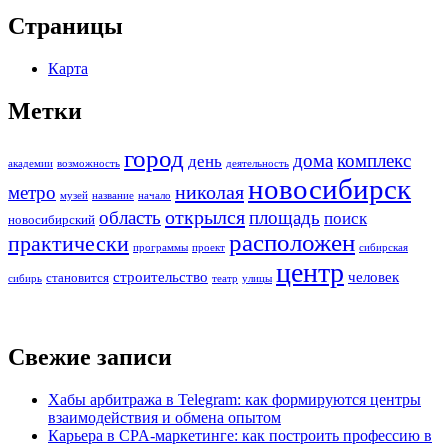
Страницы
Карта
Метки
город
дома
комплекс
день
академии
возможность
деятельность
новосибирск
николая
метро
музей
название
начало
открылся
область
площадь
поиск
новосибирский
расположен
практически
программы
проект
сибирская
центр
строительство
человек
становится
сибирь
театр
улицы
Свежие записи
Хабы арбитража в Telegram: как формируются центры
взаимодействия и обмена опытом
Карьера в CPA-маркетинге: как построить профессию в