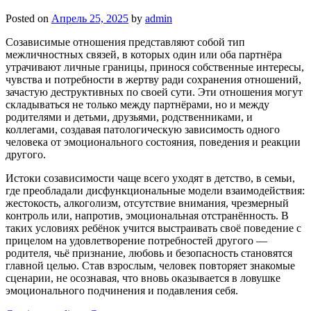
Posted on
Апрель 25, 2025
by
admin
Созависимые отношения представляют собой тип
межличностных связей, в которых один или оба партнёра
утрачивают личные границы, принося собственные интересы,
чувства и потребности в жертву ради сохранения отношений,
зачастую деструктивных по своей сути. Эти отношения могут
складываться не только между партнёрами, но и между
родителями и детьми, друзьями, родственниками, и
коллегами, создавая патологическую зависимость одного
человека от эмоционального состояния, поведения и реакции
другого.
Истоки созависимости чаще всего уходят в детство, в семьи,
где преобладали дисфункциональные модели взаимодействия:
жестокость, алкоголизм, отсутствие внимания, чрезмерный
контроль или, напротив, эмоциональная отстранённость. В
таких условиях ребёнок учится выстраивать своё поведение с
прицелом на удовлетворение потребностей другого —
родителя, чьё признание, любовь и безопасность становятся
главной целью. Став взрослым, человек повторяет знакомые
сценарии, не осознавая, что вновь оказывается в ловушке
эмоционального подчинения и подавления себя.