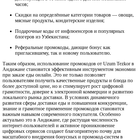
часов;
Скидки на определённые категории товаров — овощи,
мясные продукты, кондитерские изделия;
Подарочные коды от инфлюенсеров и популярных
блогеров из Узбекистана;
Реферальные промокоды, дающие бонус как
пригласившему, так и новому пользователю.
Таким образом, использование промокодов от Uzum Tezkor в
Андижане становится эффективным инструментом экономии
при заказе еды онлайн. Это не только позволяет
пользователям получить качественные продукты и блюда по
более доступной цене, но и стимулирует рост цифровой
грамотности, доверие к электронной коммерции и развитию
локального рынка доставки. В условиях динамичного
развития сферы доставки еды и повышения конкуренции,
знание и грамотное применение промокодов становится
важным навыком современного покупателя. Особенно
актуально это в Андижане, где растущая численность
интернет-пользователей и активное проникновение
цифровых сервисов создают благоприятную почву для
масштабного внедрения бонусных и промокод-систем в