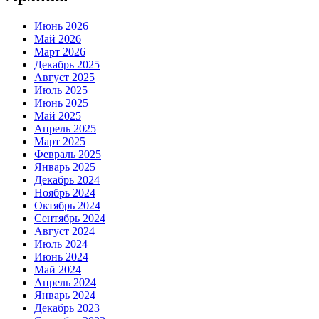
Июнь 2026
Май 2026
Март 2026
Декабрь 2025
Август 2025
Июль 2025
Июнь 2025
Май 2025
Апрель 2025
Март 2025
Февраль 2025
Январь 2025
Декабрь 2024
Ноябрь 2024
Октябрь 2024
Сентябрь 2024
Август 2024
Июль 2024
Июнь 2024
Май 2024
Апрель 2024
Январь 2024
Декабрь 2023