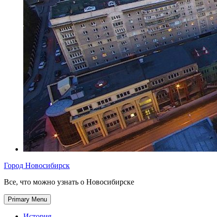
Город Новосибирск
Все, что можно узнать о Новосибирске
Primary Menu
История