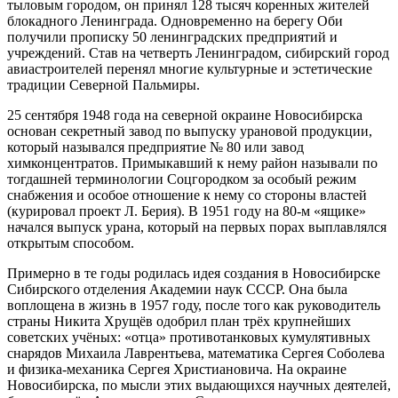
тыловым городом, он принял 128 тысяч коренных жителей
блокадного Ленинграда. Одновременно на берегу Оби
получили прописку 50 ленинградских предприятий и
учреждений. Став на четверть Ленинградом, сибирский город
авиастроителей перенял многие культурные и эстетические
традиции Северной Пальмиры.
25 сентября 1948 года на северной окраине Новосибирска
основан секретный завод по выпуску урановой продукции,
который назывался предприятие № 80 или завод
химконцентратов. Примыкавший к нему район называли по
тогдашней терминологии Соцгородком за особый режим
снабжения и особое отношение к нему со стороны властей
(курировал проект Л. Берия). В 1951 году на 80-м «ящике»
начался выпуск урана, который на первых порах выплавлялся
открытым способом.
Примерно в те годы родилась идея создания в Новосибирске
Сибирского отделения Академии наук СССР. Она была
воплощена в жизнь в 1957 году, после того как руководитель
страны Никита Хрущёв одобрил план трёх крупнейших
советских учёных: «отца» противотанковых кумулятивных
снарядов Михаила Лаврентьева, математика Сергея Соболева
и физика-механика Сергея Христиановича. На окраине
Новосибирска, по мысли этих выдающихся научных деятелей,