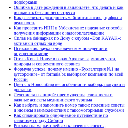
подборками
Ошибка в дате рождения в авиабилете: что делать и как
исправить без лишнего стресса
Как рассчитать доходность майнинга: логика, цифры и
реальность
Как проверить ИНН в Узбекистане: надежные способы
получения информации о налогоплательщике
Сплав на байдарках по Дону с клубом «Don KAYAK»:
активный отдых на воде
Психология: наука о человеческом поведении и
внутреннем мире
Отель Konak House в горах Архыза: гармония уюта,
природы и современного сервиса
Формула успеха: почему именно «Бухгалтерия №1 на
аутсорсинге» от formula.bz выбирают компании по всей
России
Цветы в Новосибирске: особенности выбора, покупки и
доставки
Лечение за границей: преимущества, сложности и
важные аспекты медицинского туризма
Как выбрать и запомнить номер такси: полезные советы
и нюансы взаимодействия с таксомоторными службами
Как спланировать однодневное путешествие по
главному городу Сибири
Реклама на маркетплейсах: ключевые аспекты,