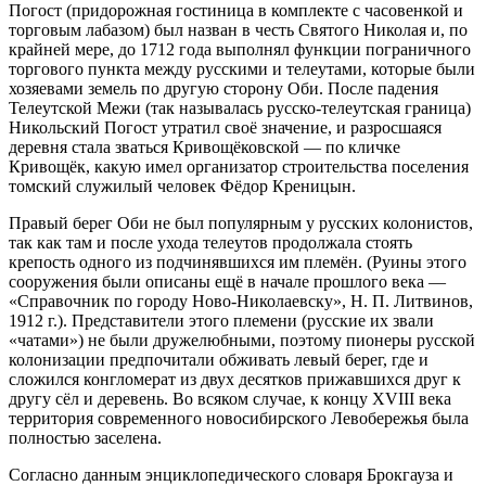
Погост (придорожная гостиница в комплекте с часовенкой и
торговым лабазом) был назван в честь Святого Николая и, по
крайней
мере, до 1712 года выполнял функции пограничного
торгового пункта между русскими и телеутами, которые были
хозяевами земель по другую сторону Оби. После падения
Телеутской Межи (так называлась русско-телеутская граница)
Никольский Погост утратил своё значение, и разросшаяся
деревня стала зваться Кривощёковской — по кличке
Кривощёк, какую имел организатор строительства поселения
томский служилый человек Фёдор Креницын.
Правый берег Оби не был популярным у русских колонистов,
так как там и после ухода телеутов продолжала стоять
крепость одного из подчинявшихся им племён. (Руины этого
сооружения были описаны ещё в начале прошлого века —
«Справочник по городу Ново-Николаевску», Н. П. Литвинов,
1912 г.). Представители этого племени (русские их звали
«чатами») не были дружелюбными, поэтому пионеры русской
колонизации предпочитали обживать левый берег, где и
сложился конгломерат из двух десятков прижавшихся друг к
другу сёл и деревень. Во всяком случае, к концу XVIII века
территория современного новосибирского Левобережья была
полностью заселена.
Согласно данным энциклопедического словаря Брокгауза и