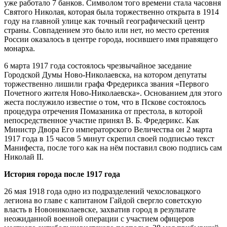
уже работало 7 банков. Символом того времени стала часовня
Святого Николая, которая была торжественно открыта в 1914
году на главной улице как точный географический центр
страны. Совпадением это было или нет, но место сретения
России оказалось в центре города, носившего имя правящего
монарха.
6 марта 1917 года состоялось чрезвычайное заседание
Городской Думы Ново-Николаевска, на котором депутаты
торжественно лишили графа Фредерикса звания «Первого
Почетного жителя Ново-Николаевска». Основанием для этого
жеста послужило известие о том, что в Пскове состоялось
процедура отречения Помазаника от престола, в которой
непосредственное участие принял В. Б. Фредерикс. Как
Министр Двора Его императорского Величества он 2 марта
1917 года в 15 часов 5 минут скрепил своей подписью текст
Манифеста, после того как на нём поставил свою подпись сам
Николай II.
История города после 1917 года
26 мая 1918 года одно из подразделений чехословацкого
легиона во главе с капитаном Гайдой свергло советскую
власть в Новониколаевске, захватив город в результате
неожиданной военной операции с участием офицеров