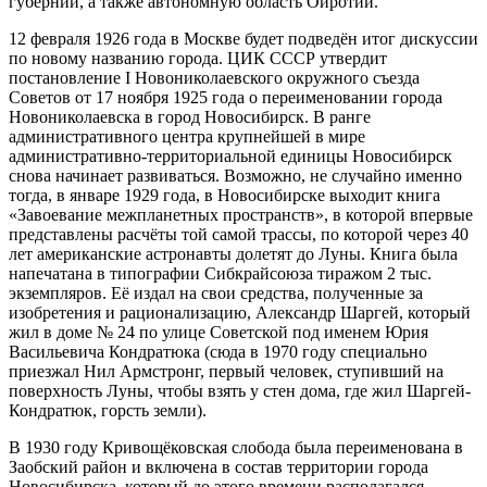
губернии, а также автономную область Ойротии.
12 февраля 1926 года в Москве будет подведён итог дискуссии
по новому названию города. ЦИК СССР утвердит
постановление I Новониколаевского окружного съезда
Советов от 17 ноября 1925 года о переименовании города
Новониколаевска в город Новосибирск. В ранге
административного центра крупнейшей в мире
административно-территориальной единицы Новосибирск
снова начинает развиваться. Возможно, не случайно именно
тогда, в январе 1929 года, в Новосибирске выходит книга
«Завоевание межпланетных пространств», в которой впервые
представлены расчёты той самой трассы, по которой через 40
лет американские астронавты долетят до Луны. Книга была
напечатана в типографии Сибкрайсоюза тиражом 2 тыс.
экземпляров. Её издал на свои средства, полученные за
изобретения и рационализацию, Александр Шаргей, который
жил в доме № 24 по улице Советской под именем Юрия
Васильевича Кондратюка (сюда в 1970 году специально
приезжал Нил Армстронг, первый человек, ступивший на
поверхность Луны, чтобы взять у стен дома, где жил Шаргей-
Кондратюк, горсть земли).
В 1930 году Кривощёковская слобода была переименована в
Заобский район и включена в состав территории города
Новосибирска, который до этого времени располагался