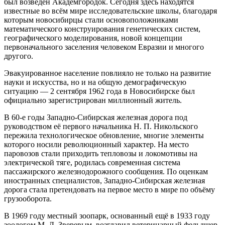
был возведён Академгородок. Сегодня здесь находятся
известные во всём мире исследовательские школы, благодаря
которым новосибирцы стали основоположниками
математического конструирования генетических систем,
географического моделирования, новой концепции
первоначального заселения человеком Евразии и многого
другого.
Эвакуированное население повлияло не только на развитие
науки и искусства, но и на общую демографическую
ситуацию — 2 сентября 1962 года в Новосибирске был
официально зарегистрирован миллионный житель.
В 60-е годы Западно-Сибирская железная дорога под
руководством её первого начальника Н. П. Никольского
пережила технологическое обновление, многие элементы
которого носили революционный характер. На место
паровозов стали приходить тепловозы и локомотивы на
электрической тяге, родилась современная система
пассажирского железнодорожного сообщения. По оценкам
иностранных специалистов, Западно-Сибирская железная
дорога стала претендовать на первое место в мире по объёму
грузооборота.
В 1969 году местный зоопарк, основанный ещё в 1933 году
зоологом М. Д. Зверевым, возглавил ветеринарный фельдшер