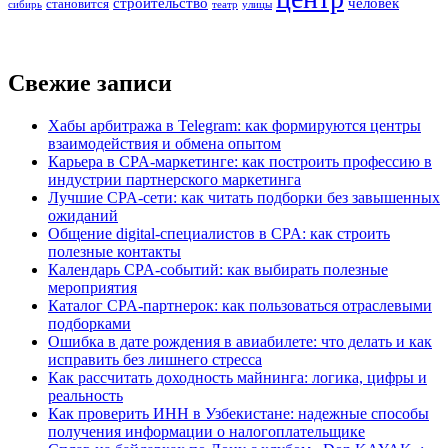
строительство
человек
становится
сибирь
театр
улицы
Свежие записи
Хабы арбитража в Telegram: как формируются центры
взаимодействия и обмена опытом
Карьера в CPA-маркетинге: как построить профессию в
индустрии партнерского маркетинга
Лучшие CPA-сети: как читать подборки без завышенных
ожиданий
Общение digital-специалистов в CPA: как строить
полезные контакты
Календарь CPA-событий: как выбирать полезные
мероприятия
Каталог CPA-партнерок: как пользоваться отраслевыми
подборками
Ошибка в дате рождения в авиабилете: что делать и как
исправить без лишнего стресса
Как рассчитать доходность майнинга: логика, цифры и
реальность
Как проверить ИНН в Узбекистане: надежные способы
получения информации о налогоплательщике