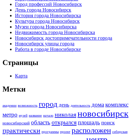
Город профессий Новосибирск
День города Новосибирск
История города Новосибирска
Культура города Новосибирск
Музеи города Новосибирска
Недвижимость города Новосибирска
Новосибирск достопримечательности города
Новосибирск улицы города
Работа в городе Новосибирске
Страницы
Карта
Метки
город
дома
комплекс
день
академии
возможность
деятельность
новосибирск
николая
метро
музей
название
начало
открылся
область
площадь
поиск
новосибирский
расположен
практически
программы
проект
сибирская
центр