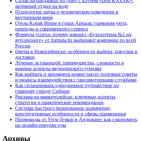
Сплав на байдарках по Дону с клубом «Don KAYAK»:
активный отдых на воде
Психология: наука о человеческом поведении и
внутреннем мире
Отель Konak House в горах Архыза: гармония уюта,
природы и современного сервиса
Формула успеха: почему именно «Бухгалтерия №1 на
аутсорсинге» от formula.bz выбирают компании по всей
России
Цветы в Новосибирске: особенности выбора, покупки и
доставки
Лечение за границей: преимущества, сложности и
важные аспекты медицинского туризма
Как выбрать и запомнить номер такси: полезные советы
и нюансы взаимодействия с таксомоторными службами
Как спланировать однодневное путешествие по
главному городу Сибири
Реклама на маркетплейсах: ключевые аспекты,
стратегии и практические рекомендации
Система быстрого базирования: назначение,
конструктивные особенности и сферы применения
Промокоды от Узум Тезкор в Андижане: как сэкономить
на онлайн-покупке еды
Архивы