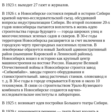
В 1923 г. выходит 27 газет и журналов.
В 1926 г. в Новосибирске состоялся первый в истории Сибири
краевой научно-исследовательский съезд. обсудивший
вопросы индустриализации Сибири. Во второй половине 20-х
годов новосибирцы пытаются воплотить в жизнь идею
строительства города будущего — города широких улиц и
многочисленных зеленых садов и скверов. В 30-е годы
территория Новосибирска расширяется за счет включения в
городскую черту пригородных населенных пунктов. В
левобережье образуется новый Заобский административный
район (нынешние Кировский и Ленинский районы).
Новосибирск вошел в историю как крупный центр
машиностроения на востоке России. Накануне Великой
Отечественной войны в Новосибирске строится завод
«Сибкомбайн». заводы горного оборудования и
станкостроительный. завод расточных станков. оловозавод и
т. д. В 30-е годы в городе открывается 8 вузов и около 10
техникумов. В связи со строительством Урало-Кузнецкого
комбината в Новосибирске создаются научно-
исследовательские институты и лаборатории.
В 1925 г. возникает идея постройки Большого театра Сибири.
В 1929 г. принимается решение — театр будет входить в