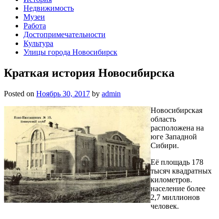
Недвижимость
Музеи
Работа
Достопримечательности
Культура
Улицы города Новосибирск
Краткая история Новосибирска
Posted on
Ноябрь 30, 2017
by
admin
Новосибирская
область
расположена на
юге Западной
Сибири.
Её площадь 178
тысяч квадратных
километров.
население более
2,7 миллионов
человек.