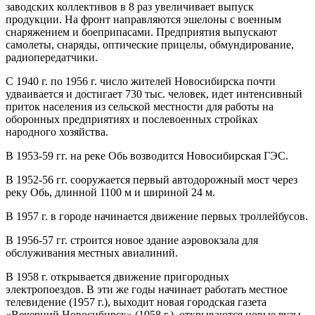
заводских коллективов в 8 раз увеличивает выпуск
продукции. На фронт направляются эшелоны с военным
снаряжением и боеприпасами. Предприятия выпускают
самолеты, снаряды, оптические прицелы, обмундирование,
радиопередатчики.
С 1940 г. по 1956 г. число жителей Новосибирска почти
удваивается и достигает 730 тыс. человек, идет интенсивный
приток населения из сельской местности для работы на
оборонных предприятиях и послевоенных стройках
народного хозяйства.
В 1953-59 гг. на реке Обь возводится Новосибирская ГЭС.
В 1952-56 гг. сооружается первый автодорожный мост через
реку Обь, длинной 1100 м и шириной 24 м.
В 1957 г. в городе начинается движение первых троллейбусов.
В 1956-57 гг. строится новое здание аэровокзала для
обслуживания местных авиалиний.
В 1958 г. открывается движение пригородных
электропоездов. В эти же годы начинает работать местное
телевидение (1957 г.), выходит новая городская газета
«Вечерний Новосибирск» (1958 г.), открываются новые вузы,