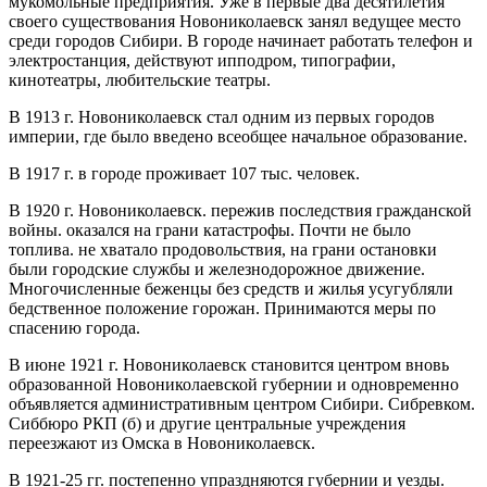
мукомольные предприятия. Уже в первые два десятилетия
своего существования Новониколаевск занял ведущее место
среди городов Сибири. В городе начинает работать телефон и
электростанция, действуют ипподром, типографии,
кинотеатры, любительские театры.
В 1913 г. Новониколаевск стал одним из первых городов
империи, где было введено всеобщее начальное образование.
В 1917 г. в городе проживает 107 тыс. человек.
В 1920 г. Новониколаевск. пережив последствия гражданской
войны. оказался на грани катастрофы. Почти не было
топлива. не хватало продовольствия, на грани остановки
были городские службы и железнодорожное движение.
Многочисленные беженцы без средств и жилья усугубляли
бедственное положение горожан. Принимаются меры по
спасению города.
В июне 1921 г. Новониколаевск становится центром вновь
образованной Новониколаевской губернии и одновременно
объявляется административным центром Сибири. Сибревком.
Сиббюро РКП (б) и другие центральные учреждения
переезжают из Омска в Новониколаевск.
В 1921-25 гг. постепенно упраздняются губернии и уезды.