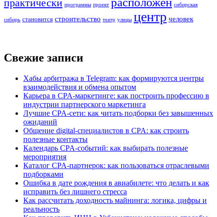
расположен
практически
программы
проект
сибирская
центр
строительство
человек
становится
сибирь
театр
улицы
Свежие записи
Хабы арбитража в Telegram: как формируются центры
взаимодействия и обмена опытом
Карьера в CPA-маркетинге: как построить профессию в
индустрии партнерского маркетинга
Лучшие CPA-сети: как читать подборки без завышенных
ожиданий
Общение digital-специалистов в CPA: как строить
полезные контакты
Календарь CPA-событий: как выбирать полезные
мероприятия
Каталог CPA-партнерок: как пользоваться отраслевыми
подборками
Ошибка в дате рождения в авиабилете: что делать и как
исправить без лишнего стресса
Как рассчитать доходность майнинга: логика, цифры и
реальность