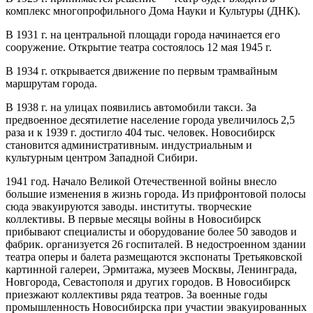
комплекс многопрофильного Дома Науки и Культуры (ДНК).
В 1931 г. на центральной площади города начинается его
сооружение. Открытие театра состоялось 12 мая 1945 г.
В 1934 г. открывается движение по первым трамвайным
маршрутам города.
В 1938 г. на улицах появились автомобили такси. За
предвоенное десятилетие население города увеличилось 2,5
раза и к 1939 г. достигло 404 тыс. человек. Новосибирск
становится административным. индустриальным и
культурным центром Западной Сибири.
1941 год. Начало Великой Отечественной войны внесло
большие изменения в жизнь города. Из прифронтовой полосы
сюда эвакуируются заводы. институты. творческие
коллективы. В первые месяцы войны в Новосибирск
прибывают специалисты и оборудование более 50 заводов и
фабрик. организуется 26 госпиталей. В недостроенном здании
театра оперы и балета размещаются экспонаты Третьяковской
картинной галереи, Эрмитажа, музеев Москвы, Ленинграда,
Новгорода, Севастополя и других городов. В Новосибирск
приезжают коллективы ряда театров. За военные годы
промышленность Новосибирска при участии эвакуированных