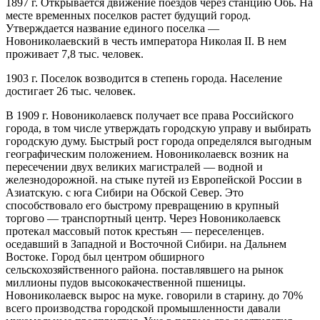
1897 г. Открывается движение поездов через станцию Обь. На
месте временных поселков раcтет будущий город.
Утверждается название единого поселка —
Новониколаевский в честь императора Николая II. В нем
проживает 7,8 тыс. человек.
1903 г. Поселок возводится в степень города. Население
достигает 26 тыс. человек.
В 1909 г. Новониколаевск получает все права Российского
города, в том числе утверждать городскую управу и выбирать
городскую думу. Быстрый рост города определялся выгодным
географическим положением. Новониколаевск возник на
пересечении двух великих магистралей — водной и
железнодорожной. на стыке путей из Европейской России в
Азиатскую. с юга Сибири на Обской Север. Это
способствовало его быстрому превращению в крупный
торгово — транспортный центр. Через Новониколаевск
протекал массовый поток крестьян — переселенцев.
оседавший в Западной и Восточной Сибири. на Дальнем
Востоке. Город был центром обширного
сельскохозяйственного района. поставлявшего на рынок
миллионы пудов высококачественной пшеницы.
Новониколаевск вырос на муке. говорили в старину. до 70%
всего производства городской промышленности давали