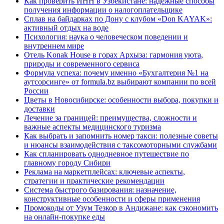
Как проверить ИНН в Узбекистане: надежные способы
получения информации о налогоплательщике
Сплав на байдарках по Дону с клубом «Don KAYAK»:
активный отдых на воде
Психология: наука о человеческом поведении и
внутреннем мире
Отель Konak House в горах Архыза: гармония уюта,
природы и современного сервиса
Формула успеха: почему именно «Бухгалтерия №1 на
аутсорсинге» от formula.bz выбирают компании по всей
России
Цветы в Новосибирске: особенности выбора, покупки и
доставки
Лечение за границей: преимущества, сложности и
важные аспекты медицинского туризма
Как выбрать и запомнить номер такси: полезные советы
и нюансы взаимодействия с таксомоторными службами
Как спланировать однодневное путешествие по
главному городу Сибири
Реклама на маркетплейсах: ключевые аспекты,
стратегии и практические рекомендации
Система быстрого базирования: назначение,
конструктивные особенности и сферы применения
Промокоды от Узум Тезкор в Андижане: как сэкономить
на онлайн-покупке еды