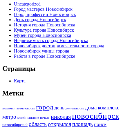
Uncategorized
Город мастеров Новосибирск
Город профессий Новосибирск
День города Новосибирск
История города Новосибирска
Культура города Новосибирск
Музеи города Новосибирска
Недвижимость города Новосибирска
Новосибирск достопримечательности города
Новосибирск улицы города
Работа в городе Новосибирске
Страницы
Карта
Метки
город
дома
комплекс
день
академии
возможность
деятельность
новосибирск
николая
метро
музей
название
начало
открылся
область
площадь
поиск
новосибирский