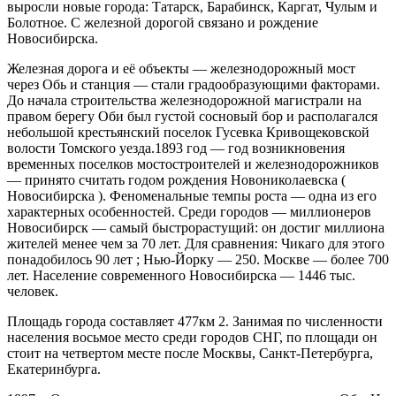
выросли новые города: Татарск, Барабинск, Каргат, Чулым и
Болотное. С железной дорогой связано и рождение
Новосибирска.
Железная дорога и её объекты — железнодорожный мост
через Обь и станция — стали градообразующими факторами.
До начала строительства железнодорожной магистрали на
правом берегу Оби был густой сосновый бор и располагался
небольшой крестьянский поселок Гусевка Кривощековской
волости Томского уезда.1893 год — год возникновения
временных поселков мостостроителей и железнодорожников
— принято считать годом рождения Новониколаевска (
Новосибирска ). Феноменальные темпы роста — одна из его
характерных особенностей. Среди городов — миллионеров
Новосибирск — самый быстрорастущий: он достиг миллиона
жителей менее чем за 70 лет. Для сравнения: Чикаго для этого
понадобилось 90 лет ; Нью-Йорку — 250. Москве — более 700
лет. Население современного Новосибирска — 1446 тыс.
человек.
Площадь города составляет 477км 2. Занимая по численности
населения восьмое место среди городов СНГ, по площади он
стоит на четвертом месте после Москвы, Санкт-Петербурга,
Екатеринбурга.