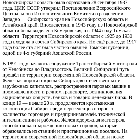
Новосибирская область была образована 28 сентября 1937
года. ЦИК СССР утвердил Постановление Всероссийского
Центрального Исполнительного Комитета о разделении
Западно — Сибирского
края на Новосибирскую область и
Алтайский край. Впоследствии в 1943 году из Новосибирской
области была выделена Кемеровская, а в 1944 году Томская
области. Территория Новосибирской области с 1925 до 1930
года входила в состав Сибирского края. Но ещё ранее, до 1917
года более ста лет была частью бывшей Томской губернии,
одной из 4-х губерний Азиатской России.
В 1891 году началось сооружение Транссибирской магистрали
от Челябинска до Владивостока. Великий Сибирский путь
прошёл по территории современной Новосибирской области.
Железная дорога открыла Сибирь для отечественных и
зарубежных капиталов, распространения паровых машин в
промышленности и речном транспорте, возникновения
акционерных обществ. банков и товарно-денежных бирж. В
конце 19 — начале 20 в. продолжается крестьянская
колонизация Сибири. среди переселенцев возросло
количество торговцев и предпринимателей. технической
интеллигенции и рабочих. Железнодорожная магистраль
способствовала зарождению новых городов, которые
образовались из станций и пристанционных поселков. На
территории современной Новосибирской области позже